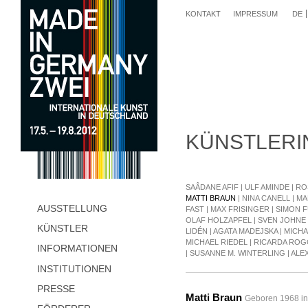
KONTAKT
IMPRESSUM
DE
KÜNSTLERI
SAÂDANE AFIF
|
ULF AMINDE
|
RO
MATTI BRAUN
|
NINA CANELL
|
MA
AUSSTELLUNG
FAST
|
MAX FRISINGER
|
SIMON F
OLAF HOLZAPFEL
|
SVEN JOHNE
KÜNSTLER
LIDÉN
|
AGATA MADEJSKA
|
MICH
MICHAEL RIEDEL
|
RICARDA RO
INFORMATIONEN
|
SUSANNE M. WINTERLING
|
ALE
INSTITUTIONEN
PRESSE
Matti Braun
Geboren 1968 in B