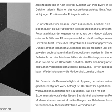
Zuletzt stellte der in Köln lebende Künstler Jan Paul Evers in 
Deichtorhallen im Rahmen des Ausstellungsprojekts Gute Aussi
sich jungen Positionen der Fotografie widmet.
Grundsätzlich zwar diesem Genre zuzuordnen, zeichnet sich
jedoch durch die Korruption von dessen ureigenen Parametern
Fotomaterial aus der eigenen Kamera, aus dem Handy, abfotogra
oder auch Stills aus Filmsequenzen bilden die Grundlage seine
Einzelteile führt Evers über fotografische Entwicklungsprozesse
Dunkelkammer allmählich zusammen, bis sie zu klaren und ein
zuweilen auch schattenhaften Kompositionen werden: Im Sinne
Selbstreflexion des Mediums bilden sie den Findungsprozess e
dass sie ein neues Bildresultat schaffen. Hinter den häufig abs
Bildflächen verbergen sich zahllose Bildräume. Ferner duldet 
kaum Wiederholungen – die Motive sind zumeist Unikate.
Für Evers ist die Kamera lediglich ein Apparat, der neben weiter
gleichberechtigt am Werk beteiligt ist. Der Künstler agiert dabei
weiträumigen künstlerischen Bezugsfeld, das sich mit der
Experimentalfotografie der Neuen Sachlichkeit und weiteren Re
Moderne ebenso wie mit aktuellen Fragen des Urheberrechts u
verbundenen Authentizitätskritiken verbinden lässt.
sseldorf