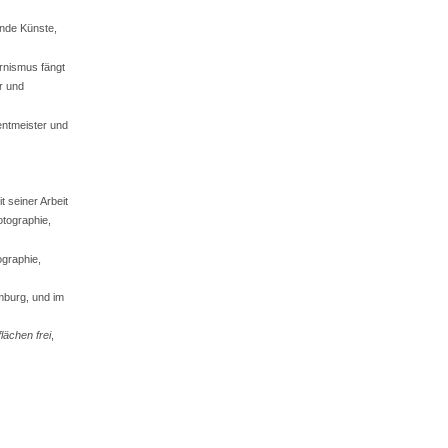
ende Künste,
rnismus fängt
r und
ntmeister und
it seiner Arbeit
tographie,
graphie,
amburg, und im
lächen frei
,