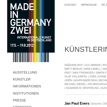
KONTAKT
IMPRESSUM
DE
KÜNSTLERI
SAÂDANE AFIF
|
ULF AMINDE
|
RO
MATTI BRAUN
|
NINA CANELL
|
MA
AUSSTELLUNG
FAST
|
MAX FRISINGER
|
SIMON F
OLAF HOLZAPFEL
|
SVEN JOHNE
KÜNSTLER
LIDÉN
|
AGATA MADEJSKA
|
MICH
MICHAEL RIEDEL
|
RICARDA RO
INFORMATIONEN
|
SUSANNE M. WINTERLING
|
ALE
INSTITUTIONEN
PRESSE
Jan Paul Evers
Geboren 1982