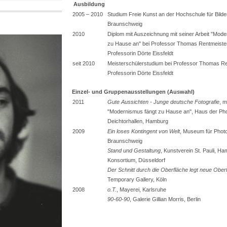
Ausbildung
2005 – 2010
Studium Freie Kunst an der Hochschule für Bild
Braunschweig
2010
Diplom mit Auszeichnung mit seiner Arbeit "Mode
zu Hause an" bei Professor Thomas Rentmeiste
Professorin Dörte Eissfeldt
seit 2010
Meisterschülerstudium bei Professor Thomas Re
Professorin Dörte Eissfeldt
Einzel- und Gruppenausstellungen (Auswahl)
2011
Gute Aussichten - Junge deutsche Fotografie
, m
"Modernismus fängt zu Hause an", Haus der Pho
Deichtorhallen, Hamburg
2009
Ein loses Kontingent von Welt
, Museum für Photo
Braunschweig
Stand und Gestaltung
, Kunstverein St. Pauli, H
Konsortium, Düsseldorf
Der Schnitt durch die Oberfläche legt neue Oberf
Temporary Gallery, Köln
2008
o.T.
, Mayerei, Karlsruhe
90-60-90
, Galerie Gillian Morris, Berlin