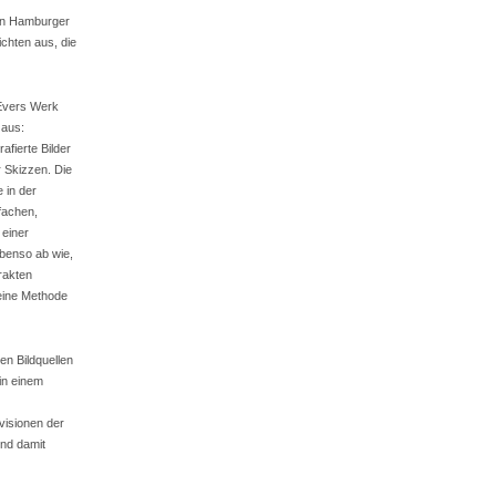
den Hamburger
chten aus, die
 Evers Werk
 aus:
fierte Bilder
r Skizzen. Die
 in der
fachen,
 einer
benso ab wie,
trakten
seine Methode
en Bildquellen
 in einem
visionen der
nd damit