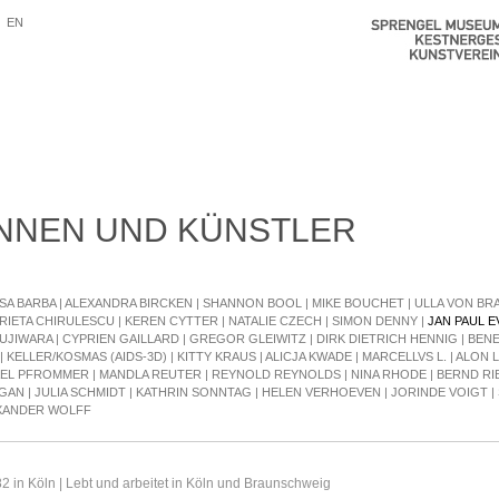
EN
NNEN UND KÜNSTLER
SA BARBA
|
ALEXANDRA BIRCKEN
|
SHANNON BOOL
|
MIKE BOUCHET
|
ULLA VON B
RIETA CHIRULESCU
|
KEREN CYTTER
|
NATALIE CZECH
|
SIMON DENNY
|
JAN PAUL 
UJIWARA
|
CYPRIEN GAILLARD
|
GREGOR GLEIWITZ
|
DIRK DIETRICH HENNIG
|
BENE
|
KELLER/KOSMAS (AIDS-3D)
|
KITTY KRAUS
|
ALICJA KWADE
|
MARCELLVS L.
|
ALON L
AEL PFROMMER
|
MANDLA REUTER
|
REYNOLD REYNOLDS
|
NINA RHODE
|
BERND RI
GGAN
|
JULIA SCHMIDT
|
KATHRIN SONNTAG
|
HELEN VERHOEVEN
|
JORINDE VOIGT
|
XANDER WOLFF
 in Köln | Lebt und arbeitet in Köln und Braunschweig