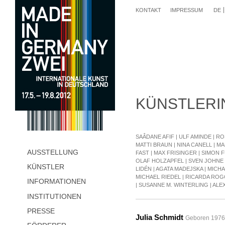
KONTAKT
IMPRESSUM
DE
KÜNSTLERI
SAÂDANE AFIF
|
ULF AMINDE
|
RO
MATTI BRAUN
|
NINA CANELL
|
MA
AUSSTELLUNG
FAST
|
MAX FRISINGER
|
SIMON F
OLAF HOLZAPFEL
|
SVEN JOHNE
KÜNSTLER
LIDÉN
|
AGATA MADEJSKA
|
MICH
MICHAEL RIEDEL
|
RICARDA RO
INFORMATIONEN
|
SUSANNE M. WINTERLING
|
ALE
INSTITUTIONEN
PRESSE
Julia Schmidt
Geboren 1976 i