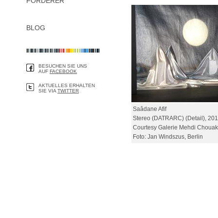
FÖRDERER
BLOG
BESUCHEN SIE UNS
AUF
FACEBOOK
AKTUELLES ERHALTEN
SIE VIA
TWITTER
Saâdane Afif
Stereo (DATRARC) (Detail), 20
Courtesy Galerie Mehdi Chouakri
Foto: Jan Windszus, Berlin