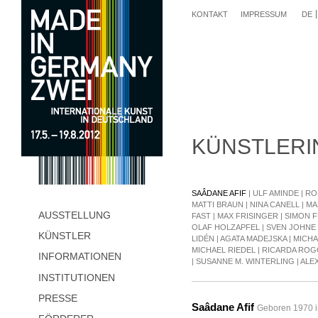
KONTAKT
IMPRESSUM
DE
KÜNSTLERI
SAÂDANE AFIF
|
ULF AMINDE
|
RO
MATTI BRAUN
|
NINA CANELL
|
MA
AUSSTELLUNG
FAST
|
MAX FRISINGER
|
SIMON F
OLAF HOLZAPFEL
|
SVEN JOHNE
KÜNSTLER
LIDÉN
|
AGATA MADEJSKA
|
MICH
MICHAEL RIEDEL
|
RICARDA RO
INFORMATIONEN
|
SUSANNE M. WINTERLING
|
ALE
INSTITUTIONEN
PRESSE
Saâdane Afif
Geboren 1970 in